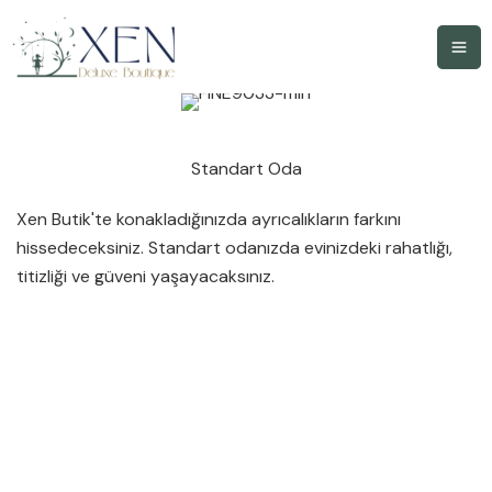
İ
ç
e
r
i
ğ
Standart Oda
e
a
Xen Butik'te konakladığınızda ayrıcalıkların farkını
t
hissedeceksiniz. Standart odanızda evinizdeki rahatlığı,
l
titizliği ve güveni yaşayacaksınız.
a